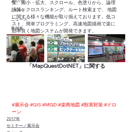
2007年
集、縮小・拡大、スクロール、色塗りから、論理
演算、クロスランキング、ルート検索まで、 地図
2006年
に関する様々な機能が取り揃えております。低コ
ニュース
スト、簡単プログラミング、高速地図描画で楽に
事例集
効率良く地図システムが開発できます。
マガジン
「MapQuestDotNET」に関する
#展示会
#GIS
#MQD
#楽商地図
#獣害対策
#ドロ
ーン
2017年
セミナー／展示会