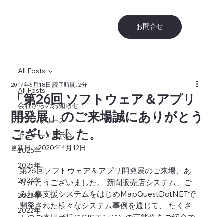
お問合せ
All Posts
2017年5月18日
読了時間: 2分
All Posts
「第26回 ソフトウェア＆アプリ
会社からのお知らせ
開発展」のご来場誠にありがとう
プレスリリース
ございました。
セミナー／展示会
更新日：
2020年4月12日
2026年
2025年
第26回ソフトウェア＆アプリ開発展のご来場、あ
2024年
りがとうございました。 新聞販売店システム、ご
み収集支援システムをはじめMapQuestDotNETで
2023年
開発された様々なシステム事例を通じて、 たくさ
2022年