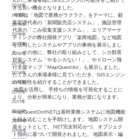
んのご来場者様にGISエンジンの可能性をご紹介で
2021年
きる良い機会となりました。
 今回は「地図で業務がラクラク」をテーマに、顧
2020年
客管理代表の「新聞販売店システム」、施設管理
2019年
代表の「ごみ収集支援システム」、エリアマーケ
2018年
ティングの弊社開発アプリ「楽商地図」など地図
2017年
を活用したシステムやアプリの事例を展示しまし
た。その他に、弊社の取り組みとして、シカ獣害
2016年
対策システム「やるシカない！」、やドローン飛
2015年
行支援マップ「MapQuestAir」も展示しました。 
2014年
たくさんの来場者様に見ていただき、GISエンジン
の可能性を紹介することができました。
2013年
 地図を活用し、手持ちの情報を可視化することに
2012年
より、分析が簡単になり、業務が楽になります。
2011年
2010年
MapQuestDotNETは基幹業務システムに地図機能
を組み込むことを手助けします。 地図システム開
2009年
発キットとして、.NET完全対応かつ、オブジェク
2008年
ト指向に基づいて開発されました。 地図表示・編