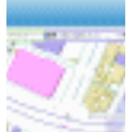
「MQD ver4.3」11/13リリース
地図システムを構築するための開発キット
「MapQuestDotNET」の対応地図に、GoogleMaps、
GEOSPACE CDS、電子国土などのオンライン地図を加え、
2013年11月13日（水）に発売いたしました。 オンライン地図を
利用した場合、地図データを自社サーバーに...