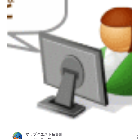
マップクエスト編集部
2013年9月27日
タイ王国の現地法人「MapQuestAsia」
に60％出資
現地技術者を活かしたオフショア開発と地図情報製品の開発･販
売を展開 タイ王国の BOI 認可を得た現地法人
「MapQuestAsia」に2013年6月、60％の出資を行いました。
これにより MapQuest 製品の現地販売のほかオフショア開発の
体制を整え、より柔軟で質の高...