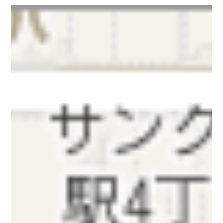
マップクエスト編集部
2013年11月21日
汎用地図アプリ「MQ7 Ver.1.2」発売時
期について
平素は格別のご高配を賜り、厚く御礼申し上げます。 11月22日
発売とご案内しておりました 汎用地図アプリ「MQ7」につい
て、諸般の事情により誠に勝手ながら発売時期を延期させてい
ただきます。 Windows8への対応や各機能のユーザビリティ向
上等、お客様により良い製品をご提供...