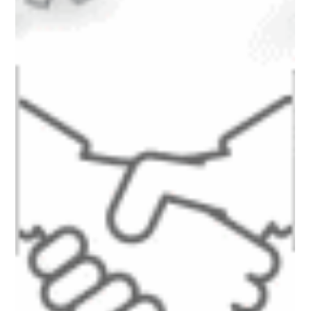
マップクエスト編集部
2013年9月27日
「2013 Japan IT Week 秋」出展のお知
らせ
モバイル＆地図で社会に貢献する「マップクエストの最新ソリ
ューション」をご紹介 マップクエストは、2013年10月23日から
25日まで幕張メッセ（千葉市）で開催される「2013 Japan IT
Week 秋」にて、スマートフォン＆モバイル EXPO に出展しま
す。...