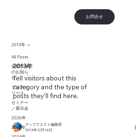
お問合せ
2013年
All Posts
2013年
会社から
のお知ら
Tell visitors about this
せ
category and the type of
プレスリ
リース
posts they’ll find here.
セミナー
／展示会
2026年
マップクエスト編集部
2025年
2013年12月16日
2024年