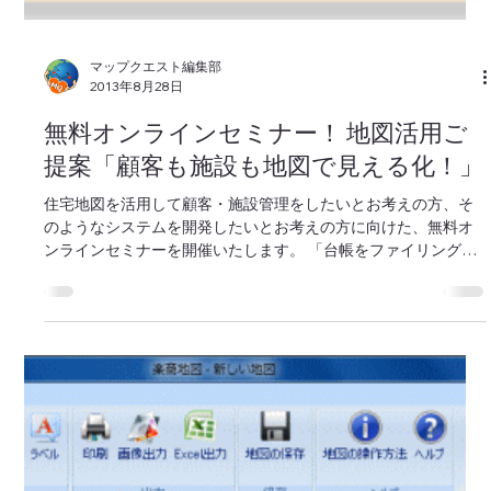
2013年9月27日
汎用地図アプリ「MQ7 Ver.1.2」11/22リ
リース予定
お客様の業務に合わせた顧客・施設管理をさらに便利にするた
め、新機能を搭載した「MQ7 Ver.1.2」を 2013年11月22日
（金）に発売いたします。 新バージョンでは電柱や看板など、
家屋以外の設備の場所と情報を地図上で管理できるようになり
ます。...