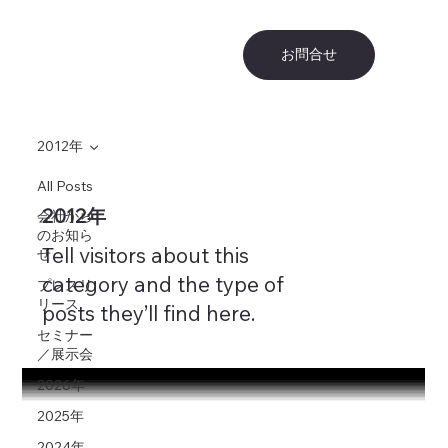
お問合せ
2012年
All Posts
2012年
会社から
のお知ら
Tell visitors about this
せ
category and the type of
プレスリ
リース
posts they’ll find here.
セミナー
／展示会
2026年
2025年
2024年