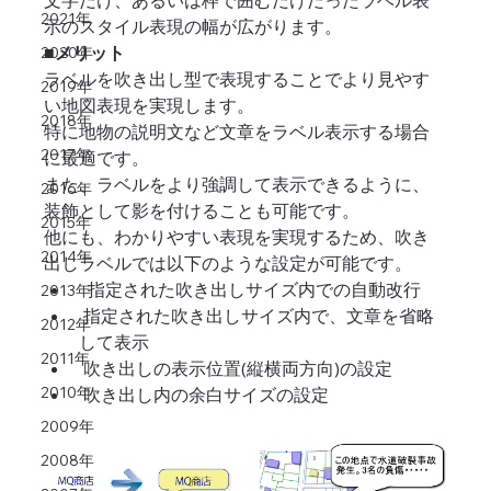
文字だけ、あるいは枠で囲むだけだったラベル表
2021年
示のスタイル表現の幅が広がります。
■メリット
2020年
ラベルを吹き出し型で表現することでより見やす
2019年
い地図表現を実現します。
2018年
特に地物の説明文など文章をラベル表示する場合
2017年
に最適です。
また、ラベルをより強調して表示できるように、
2016年
装飾として影を付けることも可能です。
2015年
他にも、わかりやすい表現を実現するため、吹き
2014年
出しラベルでは以下のような設定が可能です。 
  指定された吹き出しサイズ内での自動改行  
2013年
 指定された吹き出しサイズ内で、文章を省略
2012年
して表示  
2011年
 吹き出しの表示位置(縦横両方向)の設定  
2010年
 吹き出し内の余白サイズの設定 
2009年
2008年