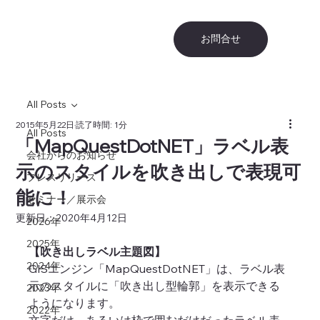
お問合せ
All Posts
2015年5月22日
読了時間: 1分
All Posts
「MapQuestDotNET」ラベル表
会社からのお知らせ
示のスタイルを吹き出しで表現可
プレスリリース
能に！
セミナー／展示会
更新日：
2020年4月12日
2026年
2025年
【吹き出しラベル主題図】
2024年
GISエンジン「MapQuestDotNET」は、ラベル表
示のスタイルに「吹き出し型輪郭」を表示できる
2023年
ようになります。
2022年