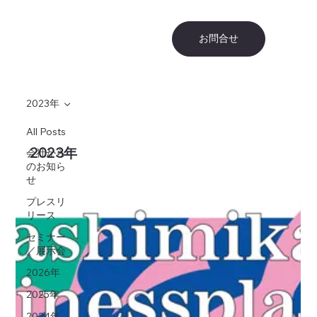
お問合せ
2023年
All Posts
2023年
会社から
のお知ら
せ
プレスリ
リース
セミナー
／展示会
2026年
2025年
2024年