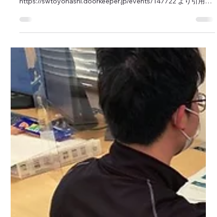
マップクエスト編集部
2023年1月23日
第7回SW豊橋の開催を応援
私たちは、2023年2月3日〜5日に開催される「 第7回 Startup
Weekend 豊橋 」を応援します。 （出典：
https://swtoyohashi.doorkeeper.jp/events/147722 より引用）
Startup Weekend豊橋とは...