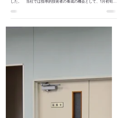
2023年9月13日
豊橋技術科学大学より感謝状を戴きまし
た
このたび国立大学法人豊橋技術科学大学より、同大学で実施さ
れている実務訓練への当社の協力に対して感謝状をいただきま
した。 当社では指導的技術者の養成の機会として、1月初旬か
ら2月末までの訓練期間中、さまざまな開発テーマを用意して、
システム開発の実務を経験していただいてきまし...