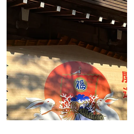
マップクエスト編集部
2023年1月20日
豊橋技術科学大学の学生を迎えて実務訓
練を実施
私たちは地元 豊橋技術科学大学 より3名の実務訓練生の受け入
れを開始しました。 学生さんには2月末までの期間中、以下の課
題でシステム開発の実務を経験していただきます。 クラウド
GIS向け商圏分析レポート機能の試作 SORACOM+Node-RED
によるIoT実験基盤構築...