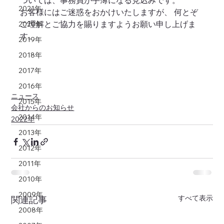
ついては、事務員が手薄になる見込みです。
2021年
お客様にはご迷惑をおかけいたしますが、 何とぞ
ご理解とご協⼒を賜りますようお願い申し上げま
2020年
す。 
2019年
2018年
2017年
2016年
ニュース
2015年
会社からのお知らせ
2014年
2022年
2013年
2012年
2011年
2010年
2009年
すべて表示
関連記事
2008年