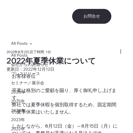
お問合せ
All Posts
2022年8月2日
読了時間: 1分
All Posts
2022年夏季休業について
会社からのお知らせ
更新日：
2022年12月12日
プレスリリース
お客様各位
セミナー／展示会
平素は格別のご愛顧を賜り、厚く御礼申し上げま
2026年
す。
2025年
弊社では夏季休暇を個別取得するため、固定期間
2024年
の夏季休業はいたしません。
2023年
しかしながら、8月12日（金）～8月15日（月）に
2022年