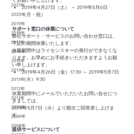
くお願い申し上げます。
2021年
2019年4月27日（土） ～ 2019年5月6日
（月・祝） 
2020年
2019年
サポート窓口の休業について
2018年
弊社サポート・サービスのお問い合わせ窓口は、
2017年
下記の期間休業いたします。
休業期間中はライセンスキーの発行ができなくな
2016年
ります。お早めにお手続きいただきますようお願
2015年
い申し上げます。 
2014年
2019年4月26日（金）17:30 ～ 2019年5月7日
（火）9:30 
2013年
2012年
休業期間中にメールでいただいたお問い合せにつ
2011年
きましては、
2010年
2019年5月7日（火）より順次ご回答差し上げま
す。
2009年
2008年
提供サービスについて