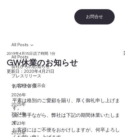
お問合せ
All Posts
2019年4月15日
読了時間: 1分
All Posts
GW休業のお知らせ
会社からのお知らせ
更新日：
2020年4月21日
プレスリリース
セミナー／展示会
お客様各位
2026年
平素は格別のご愛顧を賜り、厚く御礼申し上げま
2025年
す。
2024年
誠に勝⼿ながら、弊社は下記の期間休業いたしま
す。
2023年
お客様にはご不便をおかけしますが、何卒よろし
2022年