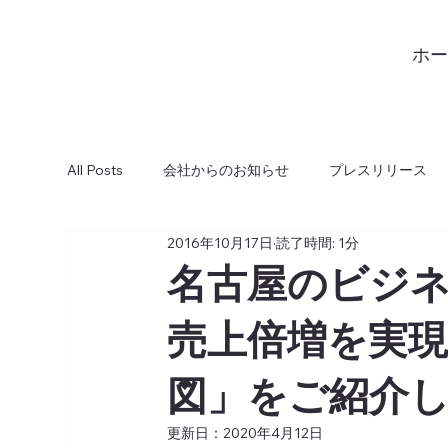
ホー
All Posts
会社からのお知らせ
プレスリリース
2016年10月17日
読了時間: 1分
2019年
2018年
2017年
2016年
名古屋のビジ
売上倍増を実現
2006年
ニュース
事例集
マガジン
図」をご紹介
更新日：
2020年4月12日