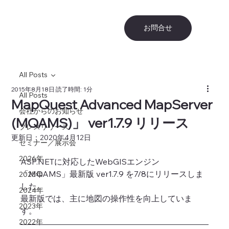
お問合せ
All Posts
2015年8月18日
読了時間: 1分
All Posts
MapQuest Advanced MapServer
会社からのお知らせ
(MQAMS)」 ver1.7.9 リリース
プレスリリース
更新日：
2020年4月12日
セミナー／展示会
2026年
ASP.NETに対応したWebGISエンジン
「MQAMS」最新版 ver1.7.9 を7/8にリリースしま
2025年
した。
2024年
最新版では、主に地図の操作性を向上していま
2023年
す。
2022年