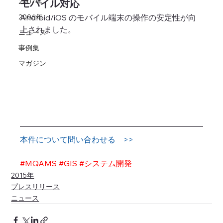
モバイル対応
2007年
Android/iOS のモバイル端末の操作の安定性が向
2006年
上されました。
ニュース
事例集
マガジン
本件について問い合わせる　>>
#MQAMS
#GIS
#システム開発
2015年
プレスリリース
ニュース