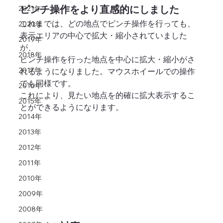
ピンチ操作をより直感的にしました
2021年
これまでは、どの地点でピンチ操作を行っても、
2020年
表示エリアの中心で拡大・縮小されていました
2019年
が、
2018年
ピンチ操作を行った地点を中心に拡大・縮小がさ
2017年
れるようになりました。マウスホイールでの操作
でも同様です。
2016年
これにより、見たい地点を的確に拡大表示するこ
2015年
とができるようになります。
2014年
2013年
2012年
2011年
2010年
2009年
2008年