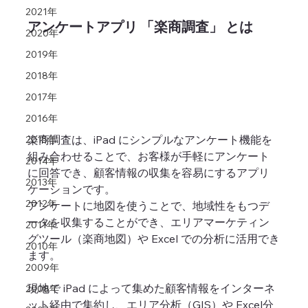
2021年
アンケートアプリ 「楽商調査」 とは
2020年
2019年
2018年
2017年
2016年
楽商調査は、iPad にシンプルなアンケート機能を
2015年
組み合わせることで、お客様が手軽にアンケート
2014年
に回答でき、顧客情報の収集を容易にするアプリ
2013年
ケーションです。
2012年
アンケートに地図を使うことで、地域性をもつデ
ータを収集することができ、エリアマーケティン
2011年
グツール（楽商地図）や Excel での分析に活用でき
2010年
ます。
2009年
現地で iPad によって集めた顧客情報をインターネ
2008年
ット経由で集約し、エリア分析（GIS）や Excel分