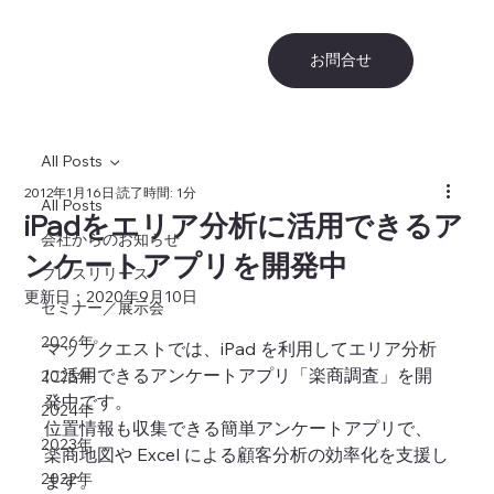
お問合せ
All Posts
2012年1月16日
読了時間: 1分
All Posts
iPadをエリア分析に活用できるア
会社からのお知らせ
ンケートアプリを開発中
プレスリリース
更新日：
2020年9月10日
セミナー／展示会
2026年
マップクエストでは、iPad を利用してエリア分析
に活用できるアンケートアプリ「楽商調査」を開
2025年
発中です。
2024年
位置情報も収集できる簡単アンケートアプリで、
2023年
楽商地図や Excel による顧客分析の効率化を支援し
2022年
ます。