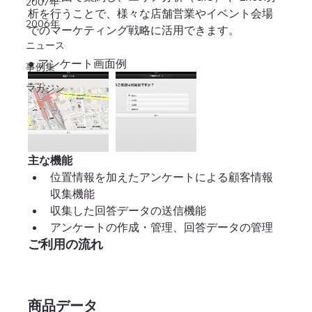
2007年
析を行うことで、様々な店舗営業やイベント会場
2006年
でのマーケティング戦略に活用できます。
ニュース
● アンケート画面例
事例集
マガジン
主な機能
位置情報を加えたアンケートによる顧客情報
収集機能  
収集した回答データの送信機能  
アンケートの作成・管理、回答データの管理 
ご利用の流れ
商品データ