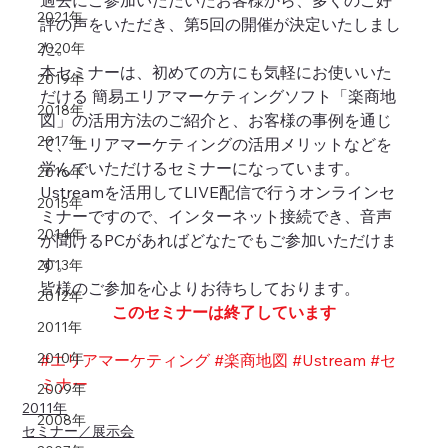
過去にご参加いただいたお客様から、多くのご好
2021年
評の声をいただき、第5回の開催が決定いたしまし
た。
2020年
本セミナーは、初めての方にも気軽にお使いいた
2019年
だける 簡易エリアマーケティングソフト「楽商地
2018年
図」の活用方法のご紹介と、お客様の事例を通じ
2017年
て、エリアマーケティングの活用メリットなどを
学んでいただけるセミナーになっています。
2016年
Ustreamを活用してLIVE配信で行うオンラインセ
2015年
ミナーですので、インターネット接続でき、音声
2014年
が聞けるPCがあればどなたでもご参加いただけま
す。
2013年
皆様のご参加を心よりお待ちしております。
2012年
このセミナーは終了しています
2011年
2010年
#エリアマーケティング
#楽商地図
#Ustream
#セ
ミナー
2009年
2011年
2008年
セミナー／展示会