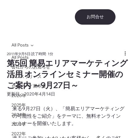
お問合せ
All Posts
2011年9月5日
読了時間: 1分
All Posts
第5回 簡易エリアマーケティング
会社からのお知らせ
活用 オンラインセミナー開催の
プレスリリース
ご案内 ～9月27日～
セミナー／展示会
更新日：
2020年4月14日
2026年
2025年
来る9月27日（火）、「簡易エリアマーケティング
2024年
の可能性をご紹介」をテーマに、無料オンライン
セミナーを開催いたします。
2023年
2022年