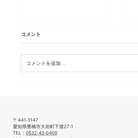
コメント
コメントを追加…
１名の技科大生を迎えて実務
'2
訓練を実施 | 2025年度
知
〒441-3147
愛知県豊橋市大岩町下渡27-1
TEL：
0532-43-0400