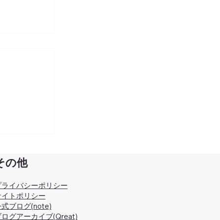
5.11」お
ン製品をリ
その他
プライバシーポリシー
サイトポリシー
式ブログ(note)
ログアーカイブ(Qreat)