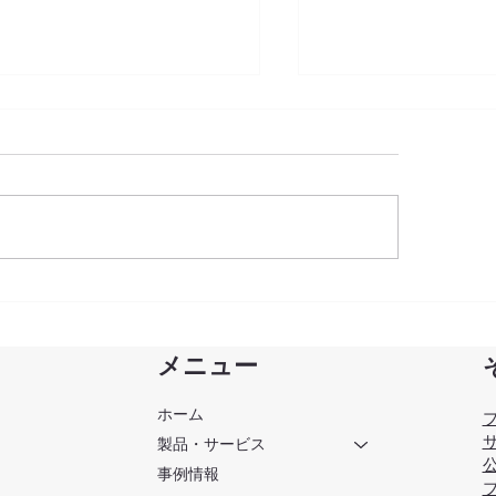
5-'26年・年末年始休業のお
GISエンジン「MQD
らせ
よび関連オプショ
リース
メニュー
ホーム
製品・サービス
公
事例情報
ブ