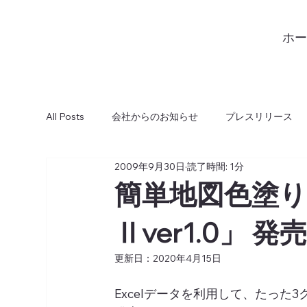
ホー
All Posts
会社からのお知らせ
プレスリリース
2009年9月30日
読了時間: 1分
2019年
2018年
2017年
2016年
簡単地図色塗り
Ⅱver1.0」 発
2006年
ニュース
事例集
マガジン
更新日：
2020年4月15日
Excelデータを利用して、たった3