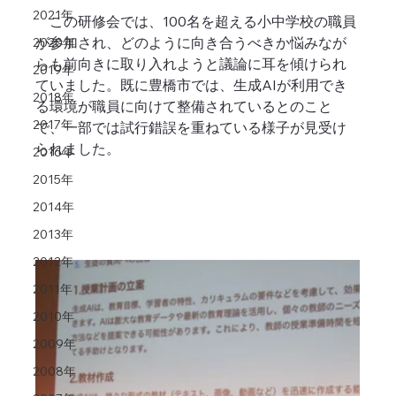
2021年
　この研修会では
、100名を超える小中学校の職員
が参加され、どのように向き合うべきか悩みなが
2020年
らも前向きに取り入れようと議論に耳を傾けられ
2019年
ていました。既に豊橋市では、生成AIが利用でき
2018年
る環境が職員に向けて整備されているとのこと
2017年
で、一部では試行錯誤を重ねている様子が見受け
られました。
2016年
2015年
2014年
2013年
2012年
2011年
2010年
2009年
2008年