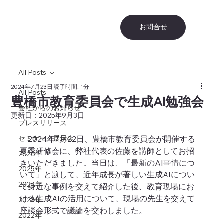
お問合せ
All Posts
2024年7月23日
読了時間: 1分
All Posts
豊橋市教育委員会で生成AI勉強会
会社からのお知らせ
更新日：
2025年9月3日
プレスリリース
セミナー／展示会
　2024年7月22日、豊橋市教育委員会が開催する
夏季研修会に、弊社代表の佐藤を講師としてお招
2026年
きいただきました。当日は、「最新のAI事情につ
2025年
いて」と題して、近年成長が著しい生成AIについ
2024年
て身近な事例を交えて紹介した
後、教育現場にお
ける生成AIの活用について、現場の先生を交えて
2023年
座談会形式で議論を交わしました。
2022年