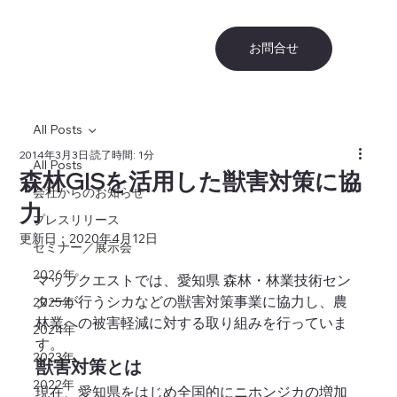
お問合せ
All Posts
2014年3月3日
読了時間: 1分
All Posts
森林GISを活用した獣害対策に協
会社からのお知らせ
力
プレスリリース
更新日：
2020年4月12日
セミナー／展示会
2026年
マップクエストでは、愛知県 森林・林業技術セン
ターが行うシカなどの獣害対策事業に協力し、農
2025年
林業への被害軽減に対する取り組みを行っていま
2024年
す。
2023年
獣害対策とは
2022年
現在、愛知県をはじめ全国的にニホンジカの増加