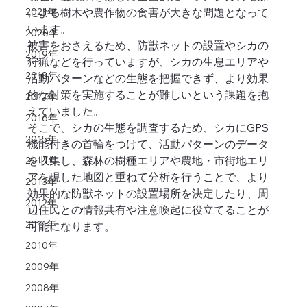
2021年
による樹木や農作物の食害が大きな問題となって
います。
2020年
被害をおさえるため、防獣ネットの設置やシカの
2019年
狩猟などを行っていますが、シカの生息エリアや
2018年
活動パターンなどの生態を把握できず、より効果
的な対策を実施することが難しいという課題を抱
2017年
えていました。
2016年
そこで、シカの生態を調査するため、シカにGPS
2015年
機能付きの首輪をつけて、活動パターンのデータ
を収集し、森林の樹種エリアや農地・市街地エリ
2014年
アを現した地図と重ねて分析を行うことで、より
2013年
効果的な防獣ネットの設置場所を決定したり、周
2012年
辺住民との情報共有や注意喚起に役立てることが
2011年
可能になります。
2010年
2009年
2008年