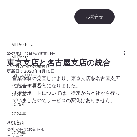
お問合せ
All Posts
2007年2月15日
読了時間: 1分
All Posts
東京支店と名古屋支店の統合
会社からのお知らせ
更新日：
2020年4月16日
プレスリリース
営業体制の見直しにより、東京支店を名古屋支店
セミナー／展示会
に統合することになりました。 
技術サポートについては、従来から本社から行っ
2026年
ていましたのでサービスの変化はありません。
2025年
2024年
2015年
2023年
会社からのお知らせ
2022年
ニュース