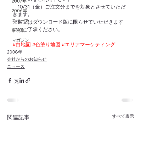
2007年
　10/31（金）ご注文分までを対象とさせていただ
2006年
きます。
ニュース
※製品はダウンロード版に限らせていただきます
のでご了承ください。
事例集
マガジン
#白地図
#色塗り地図
#エリアマーケティング
2008年
会社からのお知らせ
ニュース
すべて表示
関連記事