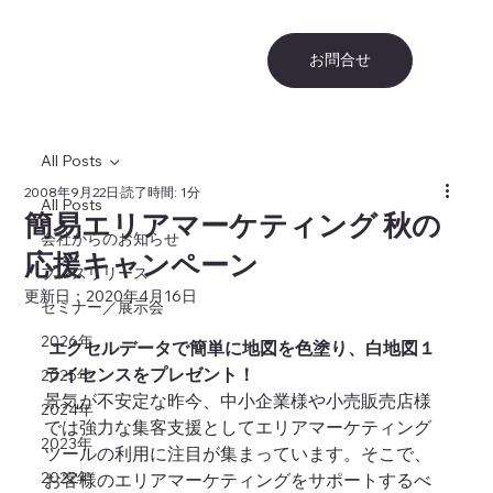
お問合せ
All Posts
2008年9月22日
読了時間: 1分
All Posts
簡易エリアマーケティング 秋の
会社からのお知らせ
応援キャンペーン
プレスリリース
更新日：
2020年4月16日
セミナー／展示会
2026年
エクセルデータで簡単に地図を色塗り、白地図１
ライセンスをプレゼント！
2025年
景気が不安定な昨今、中小企業様や小売販売店様
2024年
では強力な集客支援としてエリアマーケティング
2023年
ツールの利用に注目が集まっています。そこで、
2022年
お客様のエリアマーケティングをサポートするべ